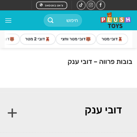
Ski
צ׳אט בווטסאפ
t
חיפוש
conten
עבור:
דובי מטר
דובי מטר וחצי
דובי 2 מטר
דובי 3 מטר
בובות פרווה – דובי ענק
דובי ענק