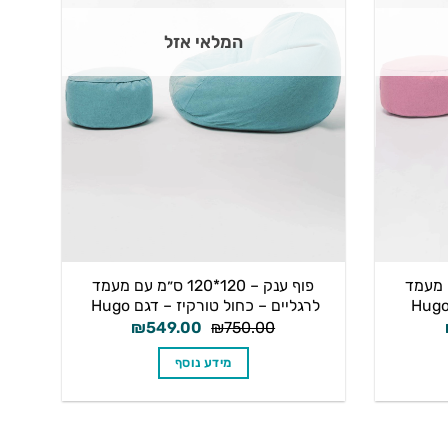
המלאי אזל
1 ס״מ עם מעמד
פוף ענק – 120*120 ס״מ עם מעמד
לרגליים – כחול טורקיז – דגם Hugo
המחיר
המחיר
המחיר
₪
549.00
₪
750.00
הנוכחי
המקורי
הנוכחי
הוא:
היה:
הוא:
מידע נוסף
₪549.00.
₪750.00.
₪549.90.