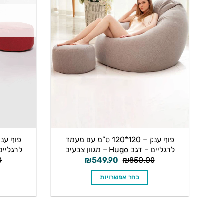
פוף ענק – 120*120 ס”מ עם מעמד
לרגליים – דגם Hugo – מגוון צבעים
לרגליים 
המחיר
המחיר
0
₪
549.90
₪
850.00
המקורי
הנוכחי
היה:
הוא:
בחר אפשרויות
₪549.90.
₪850.00.
למוצר
זה
יש