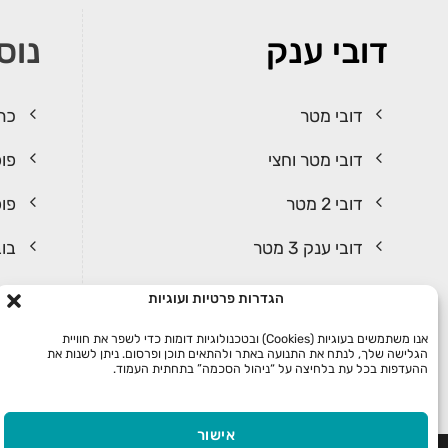
דובי ענק
נוס
דובי מטר
כרי
דובי מטר וחצי
פופ
דובי 2 מטר
פופ
דובי ענק 3 מטר
בוב
דובי ליום הולדת
בוב
הגדרות פרטיות ועוגיות
דובי ליום האהבה
אקר
אנו משתמשים בעוגיות (Cookies) ובטכנולוגיות דומות כדי לשפר את חוויית
הגלישה שלך, לנתח את התנועה באתר ולהתאים תוכן ופרסום. ניתן לשנות את
ההעדפות בכל עת בלחיצה על “ניהול הסכמה” בתחתית העמוד.
דובי פנדה
דוב
אישור