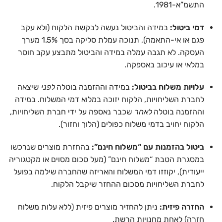
התשמ”א-1981.
דמי ביטול:
במידה והביטול נעשה לבקשת הלקוח (ולא עקב
פגם או אי-התאמה), תנוכה עמלת סליקה בסך 1.5% מערך
העסקה. לא תגבה עמלה במידה והביטול מתבצע עקב חוסר
במלאי או עיכוב באספקה.
עלויות משלוח בביטול:
במידה וההזמנה בוטלה
לפני
שיצאה
לחברת השליחויות, הלקוח יזוכה במלוא דמי המשלוח. במידה
וההזמנה בוטלה
לאחר
שכבר נאספה על ידי חברת השליחויות,
הלקוח יחויב בדמי משלוח כפולים (הלוך וחזור).
ביטול בהזמנות עם “משלוח חינם”:
בהחזרת מוצרים שנרכשו
במסגרת הטבת “משלוח חינם” (מעל סכום מסוים או מקטגוריה
ייעודית), יקוזזו דמי המשלוח והאריזה שהחברה שילמה בפועל
לחברת השליחויות מסכום ההחזר שיקבל הלקוח.
החזרה פיזית:
ניתן להחזיר מוצרים פיזית (ללא עלות משלוח
חזרה) לאחת מחנויות הרשת.