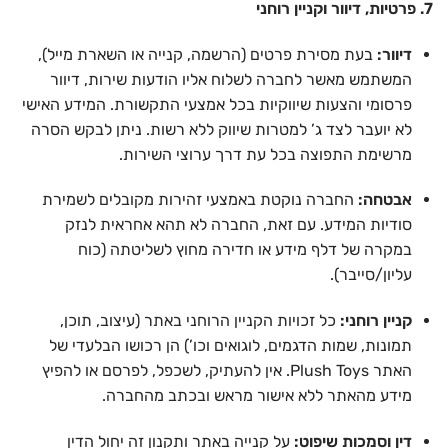
7. פרטיות, דיוור וקניין רוחני
דיוור:
בעת מסירת פרטים (הרשמה, קנייה או השארת מייל),
המשתמש מאשר לחברה לשלוח אליו הודעות שירות, דיוור
פרסומי והצעות שיווקיות בכל אמצעי התקשורת. המידע האישי
לא יועבר לצד ג’ למטרות שיווק ללא רשות. ניתן לבקש הסרה
מרשימת התפוצה בכל עת דרך ערוצי השירות.
אבטחה:
החברה נוקטת באמצעי זהירות מקובלים לשמירת
סודיות המידע. עם זאת, החברה לא תהא אחראית לנזק
במקרה של דלף מידע או חדירה מחוץ לשליטתה (כוח
עליון/סייבר).
קניין רוחני:
כל זכויות הקניין הרוחני באתר (עיצוב, תוכן,
תמונות, שמות הדגמים, לוגואים וכו’) הן רכושו הבלעדי של
האתר Plush Toys. אין להעתיק, לשכפל, לפרסם או להפיץ
מידע מהאתר ללא אישור מראש ובכתב מהחברה.
דין וסמכות שיפוט:
על קנייה באתר ותקנון זה יחול הדין