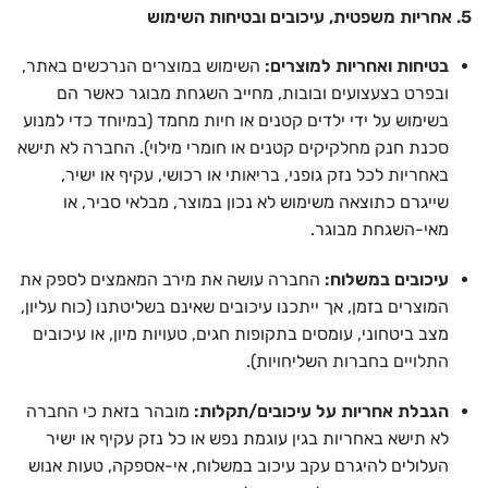
5. אחריות משפטית, עיכובים ובטיחות השימוש
בטיחות ואחריות למוצרים:
השימוש במוצרים הנרכשים באתר,
ובפרט בצעצועים ובובות, מחייב השגחת מבוגר כאשר הם
בשימוש על ידי ילדים קטנים או חיות מחמד (במיוחד כדי למנוע
סכנת חנק מחלקיקים קטנים או חומרי מילוי). החברה לא תישא
באחריות לכל נזק גופני, בריאותי או רכושי, עקיף או ישיר,
שייגרם כתוצאה משימוש לא נכון במוצר, מבלאי סביר, או
מאי-השגחת מבוגר.
עיכובים במשלוח:
החברה עושה את מירב המאמצים לספק את
המוצרים בזמן, אך ייתכנו עיכובים שאינם בשליטתנו (כוח עליון,
מצב ביטחוני, עומסים בתקופות חגים, טעויות מיון, או עיכובים
התלויים בחברות השליחויות).
הגבלת אחריות על עיכובים/תקלות:
מובהר בזאת כי החברה
לא תישא באחריות בגין עוגמת נפש או כל נזק עקיף או ישיר
העלולים להיגרם עקב עיכוב במשלוח, אי-אספקה, טעות אנוש