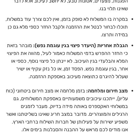
הפגנות, מצעדים, אסונות טבע, לא יחשב לעיכוב אלא לדבר
שאינו תלוי בנו.
במקרה בו המשלוח לא סופק בזמן, ואין לכם צורך עוד במשלוח,
תוכלו לבחור לבטל את ההזמנה ולקבל החזר כספי מלא גם כן
במידה ותרצו.
הגבלת אחריות (היעדר פיצוי בגין עוגמת נפש):
מובהר בזאת
כי החזר ההפרש בדמי המשלוח כאמור לעיל, מהווה את הפיצוי
המלא והבלעדי בגין העיכוב. לא יינתן כל פיצוי נוסף, כספי או
אחר, בגין עוגמת נפש, הפסד זמן, או כל נזק עקיף או ישיר
שעלול להיגרם כתוצאה מעיכוב באספקת ההזמנה.
מצב חירום ומלחמה:
בזמן מלחמה או מצב חירום ביטחוני (כוח
עליון), ייתכנו עיכובים משמעותיים באספקת המשלוחים, גם
במשלוחי האקספרס באותה מידה בדיוק. מעבר לזמנים
הרגילים והמוצהרים. מדובר במצב חריג שאינו בשליטתנו ואשר
משפיע ישירות על פעילותן של חברות השילוח ברחבי הארץ.
אנו מודים לכם מראש על ההבנה והסבלנות בימים אלו.