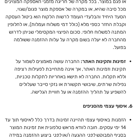
או פגם במוצר. בכל מקרה של חריגה מזמני האספקה המצוינים
מכל סיבה שהיא, או במקרה של אספקת מוצר פגום/שגוי,
הסעד היחיד והבלעדי העומד לרשות הלקוח הוא ביטול העסקה
וקבלת החזר כספי מלא (כולל דמי משלוח ועמלות), או לחלופין
המתנה למשלוח חלופי. סכום הפיצוי המקסימלי שניתן לדרוש
מהחברה לא יעלה בשום מקרה על עלות ההזמנה ששולמה
בפועל.
זמינות ותקינות האתר:
החברה עושה מאמצים לשמור על
תקינות וזמינות האתר, אך אינה מתחייבת לפעילות רציפה
וללא תקלות. החברה לא תישא באחריות לתקלות טכניות,
נפילות שרתים, שיבושי תקשורת או נזקי סייבר שעלולים
להשפיע על תהליך ההזמנה או על חוויית הגלישה.
6. איסוף עצמי מהסניפים
הזמנות באיסוף עצמי תהיינה זמינות בדרך כלל לאיסוף תוך עד
14 ימי עסקים. חובה לוודא מראש טלפונית את זמינות המוצר
בסניף המבוקש
לפני
ההגעה ו/או
לפני
ביצוע ההזמנה במידה