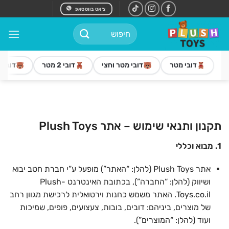
Ski
צ׳אט בווטסאפ
t
חיפוש
conten
עבור:
דובי מטר
דובי מטר וחצי
דובי 2 מטר
דובי 3 מטר
תקנון ותנאי שימוש – אתר Plush Toys
1. מבוא וכללי
אתר Plush Toys (להלן: “האתר”) מופעל ע”י חברת חטב יבוא
ושיווק (להלן: “החברה”), בכתובת האינטרנט Plush-
Toys.co.il. האתר משמש כחנות וירטואלית לרכישת מגוון רחב
של מוצרים, ביניהם: דובים, בובות, צעצועים, פופים, שמיכות
ועוד (להלן: “המוצרים”).