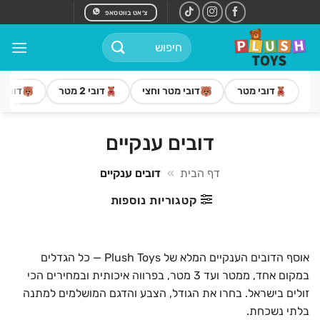
Ski
צ׳אט בווטסאפ
t
חיפוש
conten
עבור:
דובי מטר
דובי מטר וחצי
דובי 2 מטר
דובי 3 מטר
דובים ענקיים
דף הבית
»
דובים ענקיים
קטגוריות נוספות
אוסף הדובים הענקיים המלא של Plush Toys — כל הגדלים
במקום אחד, ממטר ועד 3 מטר, בפרווה איכותית ובמחירים הכי
זולים בישראל. בחרו את הגודל, הצבע והדגם המושלמים למתנה
בלתי נשכחת.