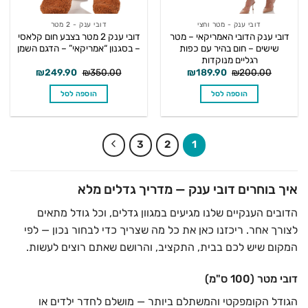
דובי ענק - מטר וחצי
דובי ענק - 2 מטר
דובי ענק הדובי האמריקאי – מטר
דובי ענק 2 מטר בצבע חום קלאסי
שישים – חום בהיר עם כפות
– בסגנון “אמריקאי” – הדגם השמן
רגליים מנוקדות
המחיר
המחיר
המחיר
המחיר
₪
249.90
₪
350.00
₪
189.90
₪
200.00
המקורי
הנוכחי
המקורי
הנוכחי
היה:
הוא:
היה:
הוא:
הוספה לסל
הוספה לסל
₪249.90.
₪350.00.
₪189.90.
₪200.00.
3
2
1
איך בוחרים דובי ענק — מדריך גדלים מלא
הדובים הענקיים שלנו מגיעים במגוון גדלים, וכל גודל מתאים
לצורך אחר. ריכזנו כאן את כל מה שצריך כדי לבחור נכון — לפי
המקום שיש לכם בבית, התקציב, והרושם שאתם רוצים לעשות.
דובי מטר (100 ס"מ)
הגודל הקומפקטי והמשתלם ביותר — מושלם לחדר ילדים או