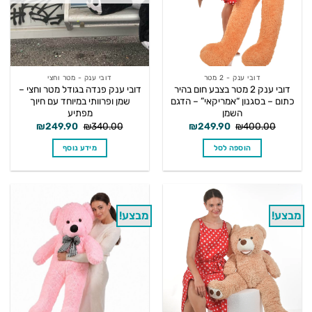
דובי ענק - 2 מטר
דובי ענק - מטר וחצי
דובי ענק 2 מטר בצבע חום בהיר
דובי ענק פנדה בגודל מטר וחצי –
כתום – בסגנון “אמריקאי” – הדגם
שמן ופרוותי במיוחד עם חיוך
השמן
מפתיע
המחיר
המחיר
המחיר
המחיר
₪
249.90
₪
340.00
₪
249.90
₪
400.00
המקורי
הנוכחי
המקורי
הנוכחי
היה:
הוא:
היה:
הוא:
הוספה לסל
מידע נוסף
₪249.90.
₪340.00.
₪249.90.
₪400.00.
מבצע!
מבצע!