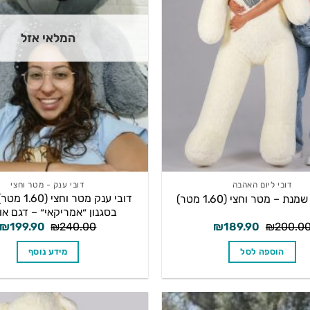
המלאי אזל
דובי ליום האהבה
דובי ענק - מטר וחצי
דובי ענק מטר ו
נת – מטר וחצי (1.60 מטר)
בסגנון ״אמריקאי״ – דגם א
המחיר
המחיר
המחיר
₪
199.90
₪
240.00
₪
189.90
₪
200.0
המקורי
הנוכחי
המקורי
היה:
הוא:
היה:
הוספה לסל
מידע נוסף
₪240.00.
₪189.90.
₪200.00.