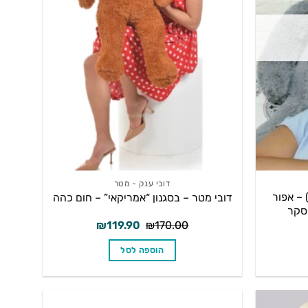
דובי ענק - מטר
חצי (1.60 מטר) – אפור
דובי מטר – בסגנון “אמריקאי” – חום כהה
וסקר
המחיר
המחיר
המחיר
₪
119.90
₪
170.00
הנוכחי
המקורי
הנוכחי
הוא:
היה:
הוא:
הוספה לסל
₪119.90.
₪170.00.
₪199.90.