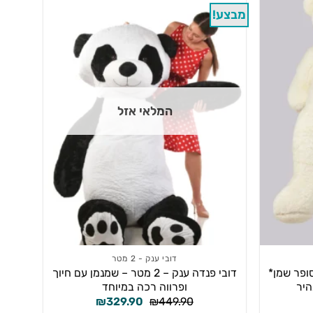
מבצע!
המלאי אזל
דובי ענק - 2 מטר
 2 מטר – *סופר שמן*
דובי פנדה ענק – 2 מטר – שמנמן עם חיוך
היר
ופרווה רכה במיוחד
המחיר
המחיר
המחיר
₪
329.90
₪
449.90
הנוכחי
המקורי
הנוכחי