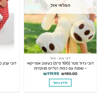
המלאי אזל
דובי ענק - מטר
דובי גדול מטר (100 ס״מ) בעיצוב אמריקאי
דובי ענק ס
– שמנת עם כפות רגליים מנוקדות
המחיר
המחיר
0
₪
119.90
₪
180.00
המקורי
הנוכחי
היה:
הוא:
מידע נוסף
₪119.90.
₪180.00.