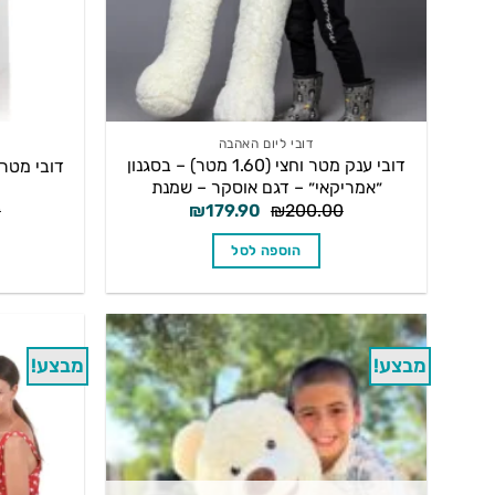
דובי ליום האהבה
דובי ענק מטר וחצי (1.60 מטר) – בסגנון
דובי מטר ד
״אמריקאי״ – דגם אוסקר – שמנת
המחיר
המחיר
0
₪
179.90
₪
200.00
המקורי
הנוכחי
היה:
הוא:
הוספה לסל
₪179.90.
₪200.00.
מבצע!
מבצע!