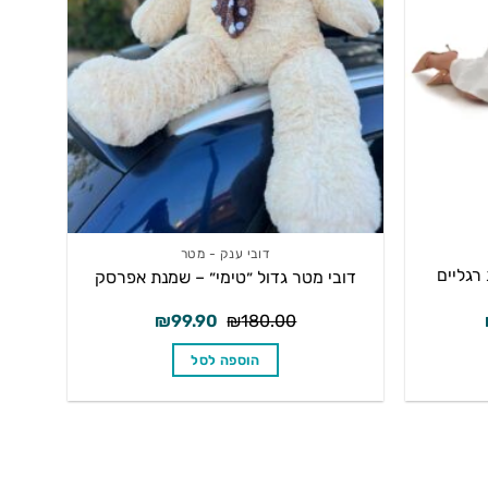
דובי ענק - מטר
ות רגליים
דובי מטר גדול ״טימי״ – שמנת אפרסק
המחיר
המחיר
המחיר
₪
99.90
₪
180.00
הנוכחי
המקורי
הנוכחי
הוא:
היה:
הוא:
הוספה לסל
₪99.90.
₪180.00.
₪289.90.