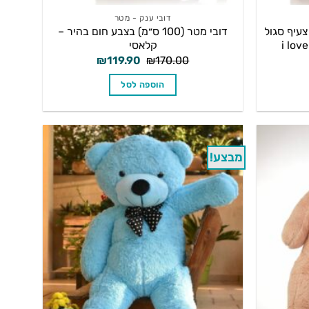
דובי ענק - מטר
עם צעיף סגול
דובי מטר (100 ס״מ) בצבע חום בהיר –
קלאסי
המחיר
המחיר
המחיר
₪
119.90
₪
170.00
הנוכחי
המקורי
הנוכחי
הוא:
היה:
הוא:
הוספה לסל
₪119.90.
₪170.00.
₪289.90.
מבצע!