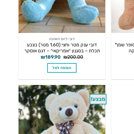
דובי ליום האהבה
 2 מטר – *סופר שמן*
דובי ענק מטר וחצי (1.60 מטר) בצבע
קה
תכלת – בסגנון ״אמריקאי״ – דגם אוסקר
המחיר
המחיר
המחיר
₪
189.90
₪
200.00
הנוכחי
המקורי
הנוכחי
הוא:
היה:
הוא:
הוספה לסל
₪189.90.
₪200.00.
₪319.90.
מבצע!