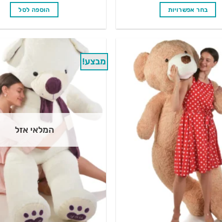
היה:
בחר אפשרויות
הוספה לסל
₪450.00.
למוצר
זה
יש
מספר
מבצע!
סוגים.
ניתן
לבחור
את
האפשרויות
המלאי אזל
בעמוד
המוצר