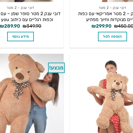
דובי ענק - 2 מטר
דובי ענק - 2 מטר
דובי ענק – 2 מטר אמריקאי עם כפות
דובי ענק 2 מטר סופר שמן – 
יים מנוקדות וחיוך מפתיע
וכפות רגליים עם כיתוב i love you
המחיר
המחיר
המחיר
₪
289.90
₪
349.90
₪
299.90
₪
450.0
המקורי
הנוכחי
המקורי
היה:
הוא:
היה:
הוספה לסל
מידע נוסף
₪349.90.
₪299.90.
₪450.00.
מבצע!