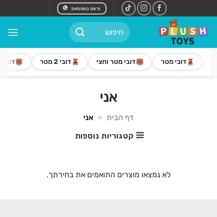
Ski
צ׳אט בווטסאפ
t
חיפוש
conten
עבור:
דובי מטר
דובי מטר וחצי
דובי 2 מטר
דובי 3 מטר
אני
דף הבית
»
אני
קטגוריות נוספות
לא נמצאו מוצרים התואמים את בחירתך.