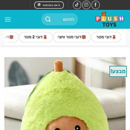
Ski
צ׳אט בווטסאפ
t
חיפוש
conten
עבור:
דובי מטר
דובי מטר וחצי
דובי 2 מטר
דובי 3 מטר
מבצע!