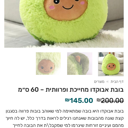
דף הבית
»
מוצרים
בובת אבוקדו מחייכת ופרוותית – 60 ס״מ
המחיר
המחיר
₪
145.00
₪
200.00
המקורי
הנוכחי
בובת אבוקדו היא בובה שמתאימה למי שאוהב בובות פרווה בסגנון
היה:
הוא:
קצת שונה מהבובות שאנחנו רגילים לראות בדרך כלל, יש לה חיוך
₪145.00.
₪200.00.
מהמם ועיניים זורחות שיגרמו למי שמקבל\ת את הבובה לחייך