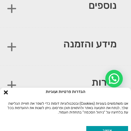
נוספים
מידע והזמנה
שירות
הגדרות פרטיות ועוגיות
אנו משתמשים בעוגיות (Cookies) ובטכנולוגיות דומות כדי לשפר את חוויית הגלישה
שלך, לנתח את התנועה באתר ולהתאים תוכן ופרסום. ניתן לשנות את ההעדפות בכל
עת בלחיצה על “ניהול הסכמה” בתחתית העמוד.
Google
Credit
Apple
MasterCard
Visa
Pay
Card
Pay
כל הזכויות שמורות 2026 ©
דובי ענק - Plush Toys
אישור