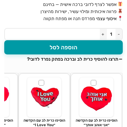
אפשר לצרף לדובי ברכה אישית — בחינם
פרווה איכותית ומילוי עשיר, ישירות מהיצרן
איסוף עצמי
מפרדס חנה או מפתח תקווה
כמות של דובי ענק פנדה בגודל 2.5 מטר בסגנון אמריקאי
הוספה לסל
תרצו להוסיף כרית לב וברכה בפתק נפרד לדובי?
הוסיפו כרית לב עם הקדשה
הוסיפו כרית לב עם הקדשה
הוסיפו כ
״אני אוהב אותך״
״I Love You״
״יום