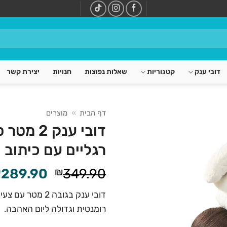
דובי ענק
קטגוריות
שאלות נפוצות
חנויות
יצירת קשר
דף הבית
»
מוצרים
דובי ענק
רגליים עם כיתוב i love you
המחיר
₪
289.90
₪
349.90
המקורי
היה:
רומנטית וגדולה ליום האהבה.
349.90.