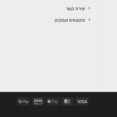
יצירת קשר
סיטונאים ועסקים
Google
Credit
Apple
MasterCard
Visa
Pay
Card
Pay
2