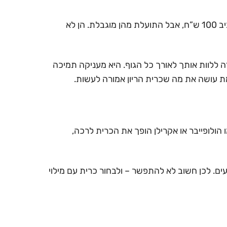
ההבדלים בין הכריות הם לא רק במחיר. יש כריות קטנות וזולות שמספקות תמיכה חלקית – לרוב רק לבטן. הן עולות סביב 100 ש”ח, אבל התועלת מהן מוגבלת. הן לא
 ס”מ על 80 ס”מ ובצורת U – נועדה ללוות אותך לאורך כל הגוף. היא מעניקה תמיכה
אמת עושה את מה שכרית הריון אמורה לעשות.
הולופייבר או אקרילן הופך את הכרית לרכה,
ים. לכן חשוב לא להתפשר – ולבחור כרית עם מילוי