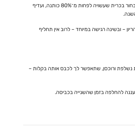
כרית הריון באה במגע עם העור שלך שעות ארוכות בכל לילה. ולכן, סוג הבד חשוב כמעט כמו המילוי. אנחנו ממליצים לבחור בכרית שעשויה לפחות מ־80% כותנה, ועדיף
ון – ובשינה רגישה במיוחד – לרוב אין תחליף
ית נשלפת ורוכסן, שתאפשר לך לכבס אותה בקלות –
 רעננה להחלפה בזמן שהשנייה בכביסה.