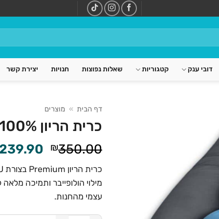
דובי ענק
קטגוריות
שאלות נפוצות
חנויות
יצירת קשר
דף הבית
»
מוצרים
כרית הריון Premium 100% כותנה – אפור כהה
המחיר
239.90
₪
350.00
המקורי
היה:
מילוי הולופייבר ותמיכה מלאה ל
350.00.
עצמי מהחנות.