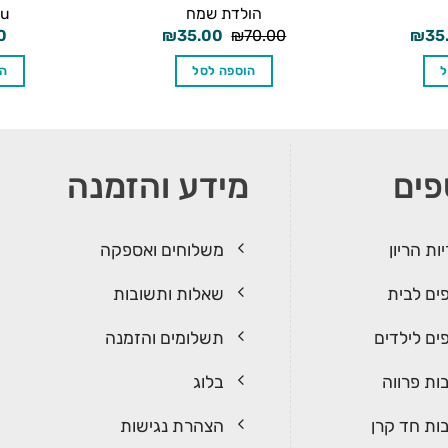
הולדת שמח
ou
יר
המחיר
המחיר
המחיר
0
₪
35.00
₪
70.00
₪
35
רי
הנוכחי
המקורי
הנוכחי
הוא:
היה:
הוא:
ל
הוספה לסל
הו
₪35.00.
₪70.00.
₪35.00.
₪70
פים
מידע והזמנה
ות הריון
משלוחים ואספקה
ים לבית
שאלות ותשובות
ים לילדים
תשלומים והזמנה
ות פרווה
בלוג
ות חד קרן
הצהרת נגישות