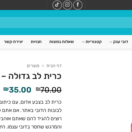
דובי ענק
קטגוריות
שאלות נפוצות
חנויות
יצירת קשר
דף הבית
»
מוצרים
כרית לב גדולה – 
המחיר
ה
₪
35.00
₪
70.00
המקורי
ה
כרית לב בצבע אדום, עם כיתוב 
היה:
הו
לבובות הדובי באתר. אם אתם ק
.
₪70.00.
רוצים להגיד להם שאתם אוהבים
והמרגש שחסר בדובי עצמו. היא