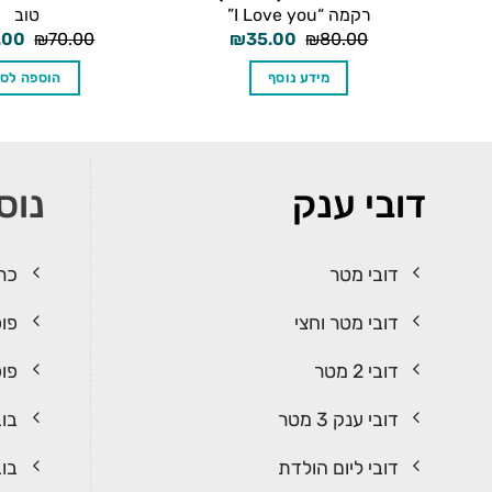
רקמה “I Love you”
טוב
המחיר
המחיר
המח
.00
₪
70.00
₪
35.00
₪
80.00
המקורי
הנוכחי
המקו
היה:
הוא:
היה:
מידע נוסף
הוספה לס
.00.
₪35.00.
₪80.00.
דובי ענק
נוס
דובי מטר
כרי
דובי מטר וחצי
פופ
דובי 2 מטר
פופ
דובי ענק 3 מטר
בוב
דובי ליום הולדת
בוב