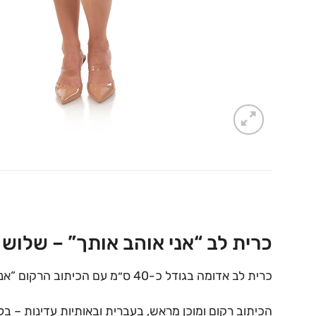
כרית לב “אני אוהב אותך” – שלוש
כרית לב אדומה בגודל כ-40 ס״מ עם הכיתוב הרקום “אני אוהב אותך”. רכה, קטנה, ובדיוק הדבר שהופך דובי ענק ממתנה מרשימה למתנה אישית.
הכיתוב רקום ומוכן מראש, בעברית ובאותיות עדינות – בל