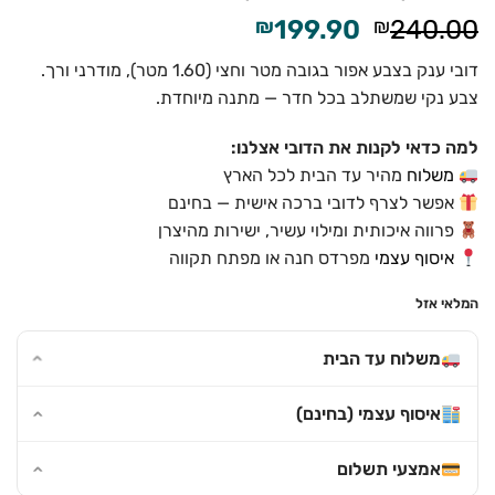
המחיר
המחיר
₪
199.90
₪
240.00
המקורי
הנוכחי
דובי ענק בצבע אפור בגובה מטר וחצי (1.60 מטר), מודרני ורך.
היה:
הוא:
צבע נקי שמשתלב בכל חדר — מתנה מיוחדת.
₪199.90.
₪240.00.
למה כדאי לקנות את הדובי אצלנו:
משלוח
מהיר עד הבית לכל הארץ
אפשר לצרף לדובי ברכה אישית — בחינם
פרווה איכותית ומילוי עשיר, ישירות מהיצרן
איסוף עצמי
מפרדס חנה או מפתח תקווה
המלאי אזל
משלוח עד הבית
איסוף עצמי (בחינם)
אמצעי תשלום