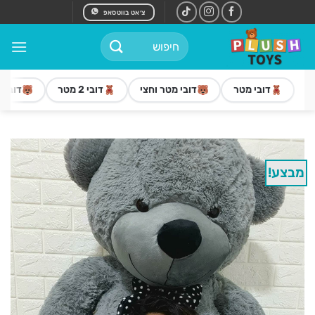
Ski
צ׳אט בווטסאפ
t
חיפוש
conten
עבור:
דובי מטר
דובי מטר וחצי
דובי 2 מטר
דובי 3 מטר
מבצע!