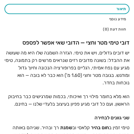
תיאור
מידע נוסף
חוות דעת (0)
דובי טימי מטר וחצי — הדובי שאי אפשר לפספס
יש דובים גדולים, ויש את טימי. הגזרה השמנה שלו היא מה שעושה
את ההבדל: בשונה מדובים רזים שנראים מרשים רק בתמונה, טימי
מגיע עם נפח אמיתי, רגליים בפרופורציה הנכונה וחיוך גדול
ומודגש. בגובה מטר וחצי (1.60 מ’) הוא כבר לא בובה — הוא
נוכחות בחדר.
הוא מלא בחומר מילוי רך ואיכותי, בכמות שמרגישים כבר בחיבוק
הראשון. ועם כל דובי מגיע פפיון בעיצוב בלעדי שלנו — בחינם.
שני גוונים לבחירה
טימי זמין ב
חום בהיר
קלאסי וב
שמנת
רך ובהיר. שניהם באותה