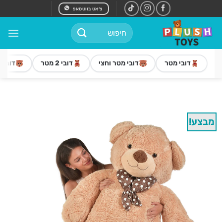
Ski
צ׳אט בווטסאפ
t
חיפוש
conten
עבור:
דובי מטר
דובי מטר וחצי
דובי 2 מטר
דובי 3 מטר
מבצע!