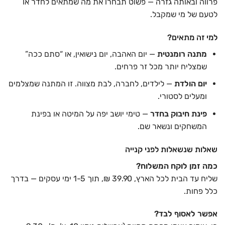
פרווה ובאותה גזרה — פשוט תבחרו את מה שמתאים לחדר או
לטעם של מי שמקבל.
למי זה מתאים?
מתנה רומנטית
— יום האהבה, יום נישואין, או “סתם ככה”
שמצליח יותר מכל זר פרחים.
יום הולדת
— לילדים, לחברה, לבת מצווה. זו המתנה שמצלמים
ומעלים לסטורי.
פינת חיבוק בחדר
— טימי יושב יפה על המיטה או בפינת
המשחקים ונשאר שם.
שאלות שנשאלות לפני קנייה
כמה זמן לוקח המשלוח?
שליח עד הבית לכל הארץ, 39.90 ₪, תוך 1-5 ימי עסקים — בדרך
כלל פחות.
אפשר לאסוף לבד?