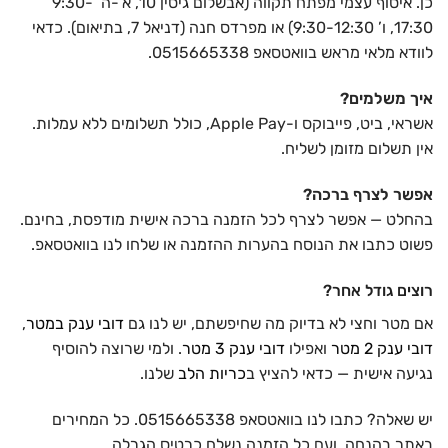
כן. איסוף עצמי מפתח תקווה (אבשלום גיסין 10, א’-ה’ 9:30-
17:30, ו’ 9:30-12:30) או מפרדס חנה (דניאל 7, בתיאום). כדאי
לוודא מלאי מראש בוואטסאפ 0515665338.
איך משלמים?
אשראי, ביט, פייבוקס ו-Apple Pay, כולל תשלומים ללא עמלות.
אין תשלום מזומן לשליח.
אפשר לצרף ברכה?
בהחלט — אפשר לצרף לכל הזמנה ברכה אישית מודפסת, בחינם.
פשוט כתבו את הנוסח בהערות ההזמנה או שלחו לנו בוואטסאפ.
רוצים גודל אחר?
אם מטר וחצי לא בדיוק מה שחיפשתם, יש לנו גם
דובי ענק במטר
,
דובי ענק 2 מטר
ואפילו
דובי ענק 3 מטר
. ולמי שרוצה להוסיף
נגיעה אישית — כדאי להציץ ב
כריות הלב
שלנו.
יש שאלה? כתבו לנו בוואטסאפ 0515665338. כל המחירים
באתר בהנחה, ועם כל הזמנה נשלח כרטיס הגרלה.