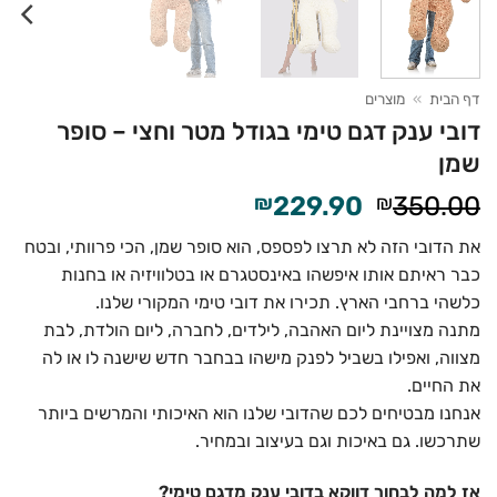
דף הבית
»
מוצרים
דובי ענק דגם טימי בגודל מטר וחצי – סופר
שמן
המחיר
המחיר
₪
229.90
₪
350.00
המקורי
הנוכחי
את הדובי הזה לא תרצו לפספס, הוא סופר שמן, הכי פרוותי, ובטח
היה:
הוא:
כבר ראיתם אותו איפשהו באינסטגרם או בטלוויזיה או בחנות
₪229.90.
₪350.00.
כלשהי ברחבי הארץ. תכירו את דובי טימי המקורי שלנו.
מתנה מצויינת ליום האהבה, לילדים, לחברה, ליום הולדת, לבת
מצווה, ואפילו בשביל לפנק מישהו בבחבר חדש שישנה לו או לה
את החיים.
אנחנו מבטיחים לכם שהדובי שלנו הוא האיכותי והמרשים ביותר
שתרכשו. גם באיכות וגם בעיצוב ובמחיר.
אז למה לבחור דווקא בדובי ענק מדגם טימי?