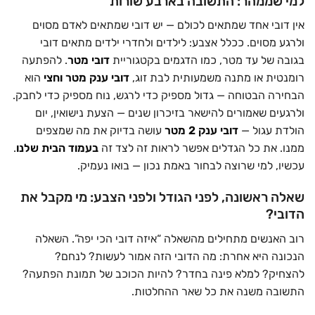
למי שממהר: התשובה בארבע שורות
אין דובי אחד שמתאים לכולם — יש דובי שמתאים לאדם מסוים
ולרגע מסוים. ככלל אצבע: לילדים ולחדרי ילדים מתאים דובי
בגובה של עד מטר, כמו הדגמים בקטגוריית
דובי מטר
. להפתעה
רומנטית או מתנה משמעותית לבת זוג,
דובי ענק מטר וחצי
הוא
הבחירה הבטוחה — גדול מספיק כדי לרגש, נוח מספיק כדי לחבק.
ולרגעים שאמורים להישאר בזיכרון שנים — הצעת נישואין, יום
הולדת עגול —
דובי ענק 2 מטר
עושה בדיוק את מה שמצפים
ממנו. את כל הגדלים אפשר לראות זה לצד זה
בעמוד הבית שלנו
.
עכשיו, למי שרוצה לבחור באמת נכון — בואו נעמיק.
שאלה ראשונה, לפני הגודל ולפני הצבע: מי מקבל את
הדובי?
רוב האנשים מתחילים מהשאלה “איזה דובי הכי יפה”. השאלה
הנכונה היא אחרת: מה הדובי הזה אמור לעשות? לנחם?
להצחיק? למלא פינה בחדר? להיות הכוכב של תמונת הפתעה?
התשובה משנה את כל שאר ההחלטות.