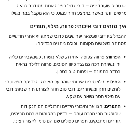
יש טריק שעובד יפה — דובי גדול בפינה אחת מסודרת נראה
מרשים יותר מאשר באמצע חדר עמוס, כי הוא מקבל במה משלו.
איך מזהים דובי איכותי: פרווה, מילוי, תפרים
ההבדל בין דובי שנשאר יפה שנים לדובי שמתעייף אחרי חודשיים
מסתתר בשלושה מקומות, וכולם ניתנים לבדיקה:
הפרווה:
פרווה צפופה ואחידה, שלא נושרת כשמעבירים עליה
יד ונשארת רכה גם נגד כיוון הסיבים. פרווה דלילה נראית
בסדר בתמונה — ופחות טוב בסלון.
המילוי:
מילוי סיבים איכותי שומר על הצורה. הבדיקה הפשוטה:
לוחצים חזק ומשחררים. דובי טוב חוזר לצורתו תוך שניות; דובי
עם מילוי חסר נשאר עם שקע.
התפרים:
הצוואר וחיבורי הידיים והרגליים הם הנקודות
שסופגות הכי הרבה עומס — בדיוק במקומות שבהם מרימים,
גוררים ומחבקים. תפרים כפולים שם הם סימן לייצור רציני.