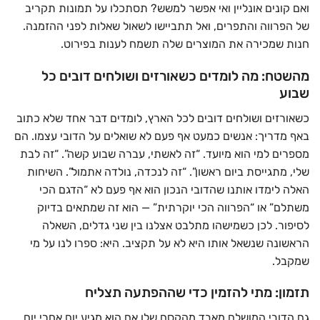
ואם קונים אונליין ואי אפשר למשש? תסתכלו על תמונות תקריב
של הפרווה והתפרים, ואל תתביישו לשאול שאלות לפני ההזמנה.
חנות שמכירה את המוצרים שלה תשמח לענות בפירוט.
מהשטח: מה לומדים כשאורזים ושולחים דובים כל
שבוע
כשאורזים ושולחים דובים לכל הארץ, לומדים דבר אחד שלא כתוב
באף מדריך: אנשים כמעט אף פעם לא שואלים על הדובי עצמו. הם
מספרים למי הוא מיועד. “זה לאשתי, עברה שבוע קשה”. “זה לבת
שלי, מתגייסת ביום ראשון”. “זה לנכדה, נולדה אתמול”. השיחות
האלה לימדו אותנו שהדובי הנכון הוא אף פעם לא “הדגם הכי
משתלם” או “הפרווה הכי יוקרתית” — הוא זה שמתאים בדיוק
לסיפור. לכן כשמישהו מתלבט אצלנו בין שני גדלים, השאלה
הראשונה שנשאל אותו היא לא על תקציב. היא: ספרו לנו על מי
שמקבל.
תזמון: מתי להזמין כדי שההפתעה תצליח
גם הדובי המושלם מאבד מהקסם שלו אם הוא מגיע יום אחרי יום