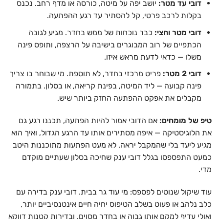
דובי עד מטר:
יושב יפה על מיטה, כורסה או מדף רחב. נכנס
בקלות לרכב פרטי, קל להסתיר עד רגע ההפתעה.
דובי מטר וחצי:
כבר נוכחות של ממש בחדר. מגיע לגובה
הכתפיים של רוב המבוגרים בישיבה על הרצפה, ותופס פינה
משלו — כדאי לדעת מראש איזו.
דובי 2 מטר:
פריט מרכזי בחדר, לא תוספת. מי שבוחר בו צריך
פינה קבועה — ליד המיטה, בפינת קריאה, או בסלון. בתמורה
מקבלים את אפקט ההפתעה החזק ביותר שיש.
טיפ של מומחים:
אם הדובי אמור להיות הפתעה, תכננו רגע גם
את הלוגיסטיקה — איפה מסתירים אותו עד הרגע הגדול, ואיך הוא
מגיע ליעד בלי שהמקבל יראה. לא מעט הפתעות מתוכננות היטב
כמעט התפספסו בגלל דובי ענק שחיכה בסלון שעתיים מוקדם
מדי.
עוד שיקול שנוטים לפספס: מי עוד גר בבית. דובי ענק בדירה עם
כלב נלהב או פעוט בשלב הטיפוס יחיה חיים אינטנסיביים יותר,
ואולי עדיף למקם אותו גבוה או בחדר מסוים. ובדירות קטנות דווקא