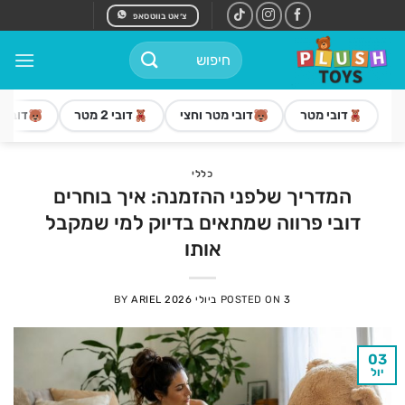
Ski
צ׳אט בווטסאפ
t
חיפוש
conten
עבור:
דובי מטר
דובי מטר וחצי
דובי 2 מטר
דובי 3 מטר
כללי
המדריך שלפני ההזמנה: איך בוחרים
דובי פרווה שמתאים בדיוק למי שמקבל
אותו
3 ביולי 2026
POSTED ON
ARIEL
BY
03
יול