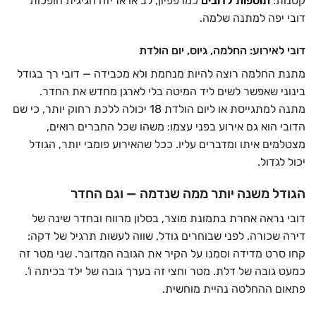
קטנות:
תוספות לדובים
כמו פפיון, לב או אריזה חגיגית הופכות
דובי יפה למתנה שלמה.
דובי לאירוע: החלמה, גיוס, יום הולדת
מתנת החלמה רוצה להיות מנחמת ולא מכבידה — דובי רך בגודל
בינוני שאפשר לשים ליד המיטה בלי לארגן מחדש את החדר.
מתנה למתגייסת או ליום הולדת 18 יכולה ללכת רחוק יותר, כי שם
הדובי הוא גם אירוע בפני עצמו: משהו שכל החברים רואים,
מצטלמים איתו ומדברים עליו. ככל שהאירוע פומבי יותר, הגודל
יכול לגדול.
הגודל משנה יותר ממה שנדמה — וגם החדר
דובי נראה אחרת בתמונת מוצר, בסלון מרווח ובחדר שינה של
דירה שכורה. לפני שבוחרים גודל, שווה לעשות תרגיל של דקה:
קחו סרט מדידה וסמנו על הקיר את הגובה המדובר. שני מטר זה
כמעט גובה של דלת. מטר וחצי זה בערך גובה של ילד בכיתה ו’.
פתאום ההחלטה נהיית מוחשית.