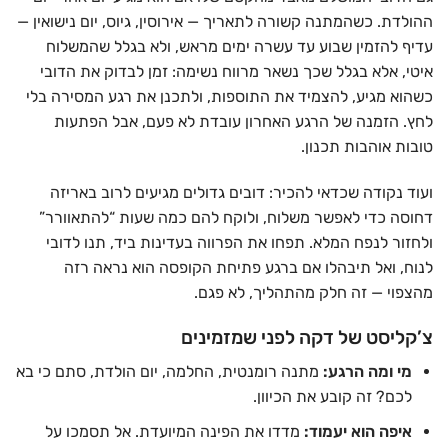
ההולדת. כשהמתנה קשורה לתאריך — אירוסין, גיוס, יום נישואין —
עדיף להזמין שבוע עד עשרה ימים מראש, ולא בגלל שהמשלוח
איטי, אלא בגלל שכך נשאר מרווח נשימה: זמן לבדוק את הדובי
כשהוא מגיע, להצמיד את התוספות, ולתכנן את רגע המסירה בלי
לחץ. הזמנה של הרגע האחרון עובדת לא פעם, אבל הפתעות
טובות אוהבות תכנון.
ועוד נקודה שכדאי להכיר: דובים גדולים מגיעים לרוב באריזה
דחוסה כדי לאפשר משלוח, ולוקח להם כמה שעות “להתאוורר”
ולחזור לנפח המלא. תפחו את הפרווה בעדינות ביד, תנו לדובי
לנוח, ואל תיבהלו אם ברגע פתיחת הקופסה הוא נראה רזה
מהצפוי — זה חלק מהתהליך, לא פגם.
צ’קליסט של דקה לפני שמזמינים
מי ומה הרגע:
מתנה רומנטית, החלמה, יום הולדת, סתם כי בא
לכם? זה קובע את הכיוון.
איפה הוא יעמוד:
מדדו את הפינה המיועדת. אל תסמכו על