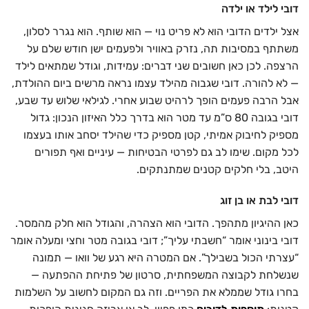
דובי לילד או ילדה
אצל ילדים הדובי הוא לא פריט נוי — הוא שותף. הוא נגרר לסלון,
משתתף במסיבות תה, נזרק באוויר ולפעמים ישן חודש שלם על
הרצפה. לכן כאן חשובים שני דברים: עמידות, וגודל שמתאים לילד
— לא להורה. דובי שגבוה מהילד עצמו נראה מרשים ביום ההולדת,
אבל הרבה פעמים הופך לרהיט שבוע אחרי. לגילאי שלוש עד שבע,
דובי בגובה 80 ס”מ עד מטר הוא בדרך כלל האיזון הנכון: גדול
מספיק לחיבוק אמיתי, קטן מספיק כדי שהילד יסחב אותו בעצמו
לכל מקום. שימו לב גם לפרטי הבטיחות — עיניים ואף תפורים
היטב, בלי חלקים קטנים שמתנתקים.
דובי לבת או בן זוג
כאן ההיגיון מתהפך. הדובי הוא הצהרה, והגודל הוא חלק מהמסר.
דובי בינוני אומר “חשבתי עליך”; דובי בגובה מטר וחצי ומעלה אומר
“עצרתי הכול בשבילך”. אם המטרה היא רגע של וואו — תמונה
שנשלחת לקבוצה המשפחתית, סרטון של פתיחת ההפתעה —
בחרו גודל שממלא את הפריים. וזה גם המקום לחשוב על השלמות