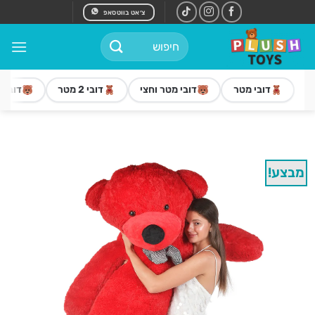
Ski
צ׳אט בווטסאפ
t
חיפוש
conten
עבור:
דובי מטר
דובי מטר וחצי
דובי 2 מטר
דובי 3 מטר
מבצע!