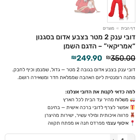
דף הבית
»
מוצרים
דובי ענק 2 מטר בצבע אדום בסגנון
“אמריקאי” – הדגם השמן
המחיר
המחיר
₪
249.90
₪
350.00
המקורי
הנוכחי
דובי ענק בצבע אדום בגובה 2 מטר — גדול, שמנמן וכיף לחבק.
היה:
הוא:
מתנה רומנטית ליום האהבה שממלאת חדר ומשאירה רושם.
₪249.90.
₪350.00.
למה כדאי לקנות את הדובי אצלנו:
משלוח
מהיר עד הבית לכל הארץ
אפשר לצרף לדובי ברכה אישית — בחינם
פרווה איכותית ומילוי עשיר, ישירות מהיצרן
איסוף עצמי
מפרדס חנה או מפתח תקווה
כמות של דובי ענק 2 מטר בצבע אדום בסגנון "אמריקאי" - הדגם השמן